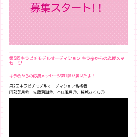
第5回キラピチモデルオーディション キラ㋲からの応援メッ
セージ
キラ㋲からの応援メッセージ第1弾が届いたよ！
第2回キラピチモデルオーディション合格者
阿部美月Ⓒ、佐藤莉瑚Ⓒ、本庄風月Ⓒ、瑞城さくらⒸ