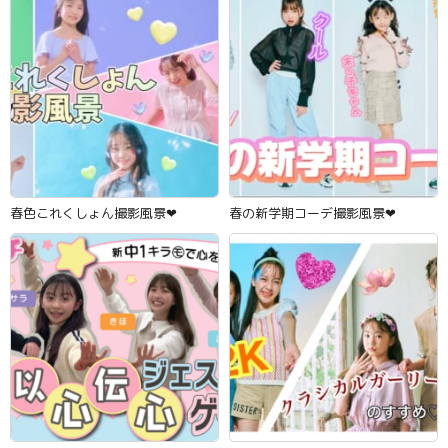
春色これくしょん撮影風景‪‪❤︎‬
春の新学期コーデ撮影風景‪‪❤︎‬