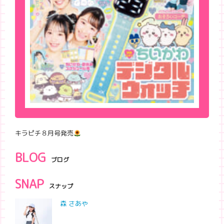
キラピチ８月号発売
BLOG
ブログ
SNAP
スナップ
森 さあや