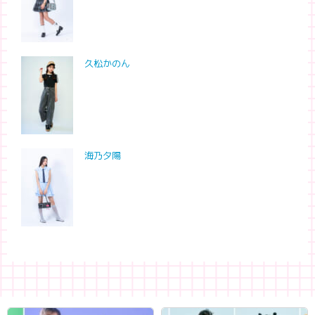
久松かのん
海乃夕陽