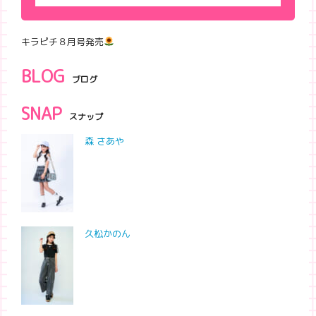
キラピチ８月号発売
BLOG
ブログ
SNAP
スナップ
森 さあや
久松かのん