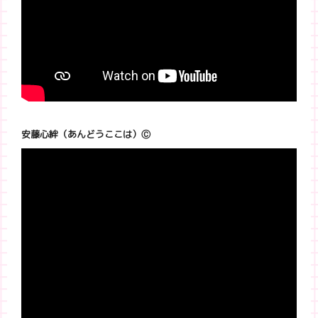
安藤心絆（あんどうここは）Ⓒ