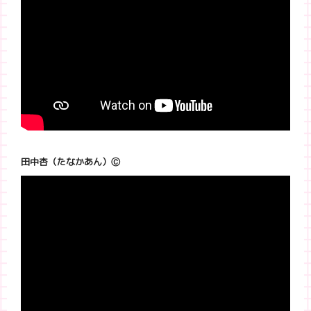
田中杏（たなかあん）Ⓒ