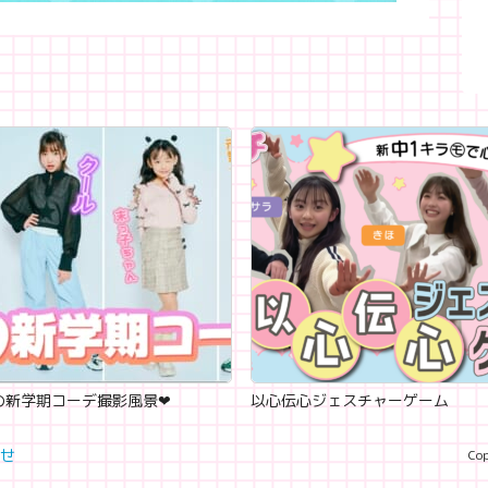
新学期コーデ撮影風景‪‪❤︎‬
以心伝心ジェスチャーゲーム
せ
Cop