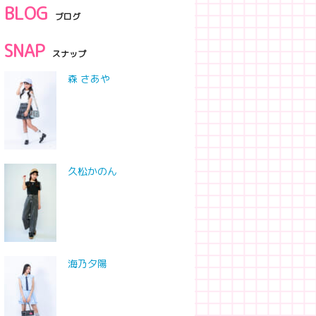
BLOG
ブログ
SNAP
スナップ
森 さあや
久松かのん
海乃夕陽