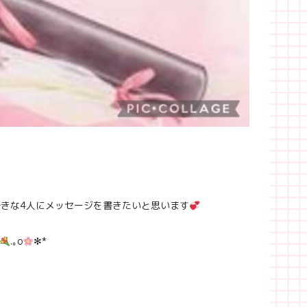
好きな4人にメッセージを書きたいと思います
.｡o
✻*