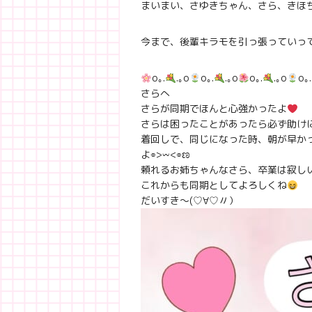
まいまい、さゆきちゃん、さら、きほ
今まで、後輩キラモを引っ張っていっ
o｡.
.｡o
o｡.
.｡o
o｡.
.｡o
o｡.
さらへ
さらが同期でほんと心強かったよ
さらは困ったことがあったら必ず助け
着回しで、同じになった時、朝が早か
よ⌯>𖥦<⌯ಣ
頼れるお姉ちゃんなさら、卒業は寂し
これからも同期としてよろしくね
だいすき〜(♡∀♡〃）