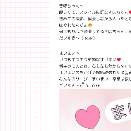
きほちゃんへ
優しくて、スタイル抜群なきほちゃん
初めての撮影、緊張しながら入ったと
ほぐれたんだよ
何にも熱心で頑張ってるきほちゃん、
だいすき〜（ ܸʚ̴̶̷̷⩊ʚ̴̶̷̷ ܸ）
まいまいへ
いつもキラキラ笑顔なまいまい
新キラモのとき、右も左も分からない
まいまいのおかげで撮影頑張れたよ(⁎⁍̴̛ᴗ⁍̴
みんなのリーダーまいまい、卒業は寂
だいすき〜꒰ ྀི ∩⸝⸝∩ ꒱♥︎