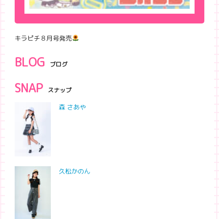
キラピチ８月号発売
BLOG
ブログ
SNAP
スナップ
森 さあや
久松かのん