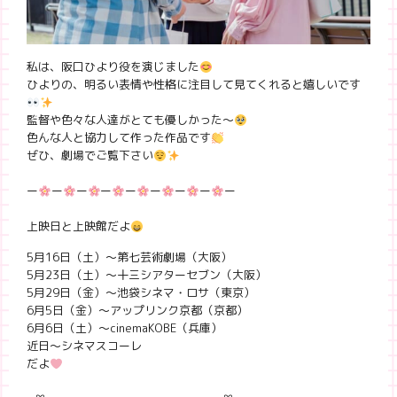
私は、阪口ひより役を演じました
ひよりの、明るい表情や性格に注目して見てくれると嬉しいです
監督や色々な人達がとても優しかった〜
色んな人と協力して作った作品です
ぜひ、劇場でご覧下さい
ー
ー
ー
ー
ー
ー
ー
ー
ー
上映日と上映館だよ
5月16日（土）〜第七芸術劇場（大阪）
5月23日（土）〜十三シアターセブン（大阪）
5月29日（金）〜池袋シネマ・ロサ（東京）
6月5日（金）〜アップリンク京都（京都）
6月6日（土）〜cinemaKOBE（兵庫）
近日〜シネマスコーレ
だよ