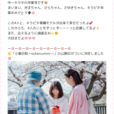
中一キラモの卒業号です
まいまい、きほちゃん、さらちゃん、さゆきちゃん、キラピチ卒
業おめでとう
この4人と、キラピチ専属モデルが出来て幸せだったよ
これからも、4人のことをずっとずーーーっと応援してるよ
また、会えるように頑張るね
大好きだよ
ー
ー
ー
ー
ー
ー
ー
ー
ー
「小春日和〜indiansummr〜」の公開日がついに決定しました