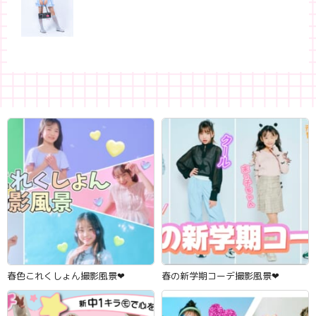
春色これくしょん撮影風景‪‪❤︎‬
春の新学期コーデ撮影風景‪‪❤︎‬