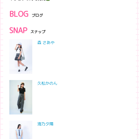
BLOG
ブログ
SNAP
スナップ
森 さあや
久松かのん
海乃夕陽