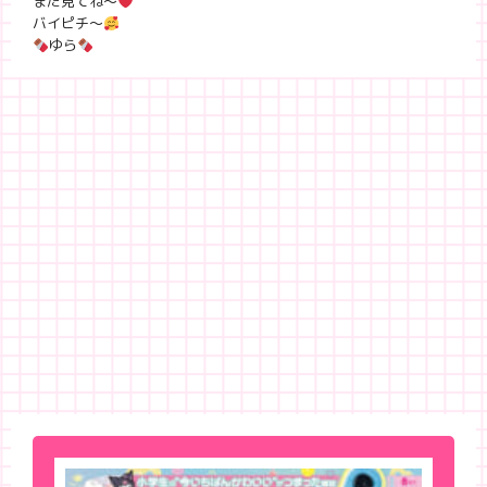
また見てね〜
バイピチ〜
ゆら