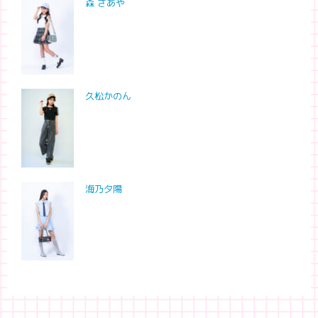
森 さあや
久松かのん
海乃夕陽