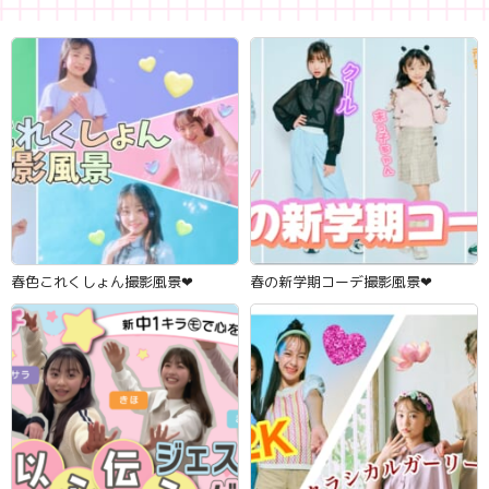
春色これくしょん撮影風景‪‪❤︎‬
春の新学期コーデ撮影風景‪‪❤︎‬