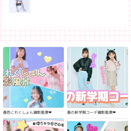
春色これくしょん撮影風景‪‪❤︎‬
春の新学期コーデ撮影風景‪‪❤︎‬