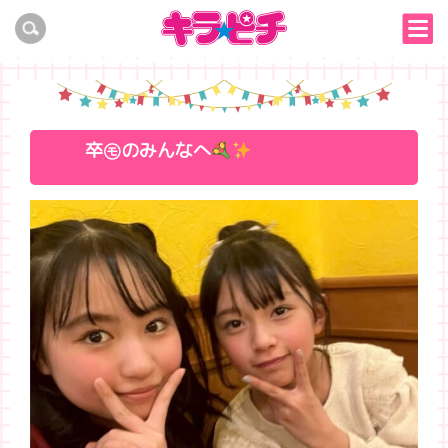
卒㋲のみんなへ