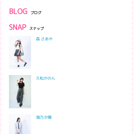
BLOG
ブログ
SNAP
スナップ
森 さあや
久松かのん
海乃夕陽