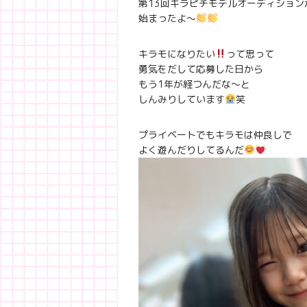
第13回キラピチモデルオーディション
始まったよ〜
キラモになりたい
って思って
勇気をだして応募した日から
もう1年が経つんだな〜と
しんみりしています
笑
プライベートでもキラモは仲良しで
よく遊んだりしてるんだ