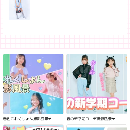
春色これくしょん撮影風景‪‪❤︎‬
春の新学期コーデ撮影風景‪‪❤︎‬