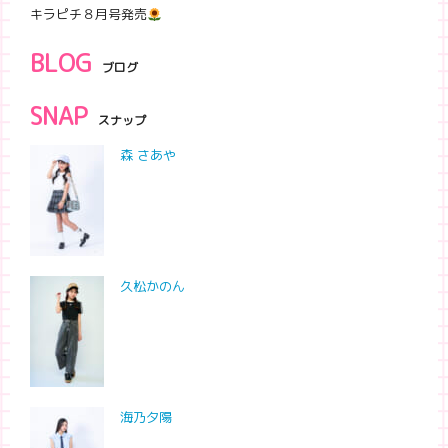
キラピチ８月号発売
BLOG
ブログ
SNAP
スナップ
森 さあや
久松かのん
海乃夕陽