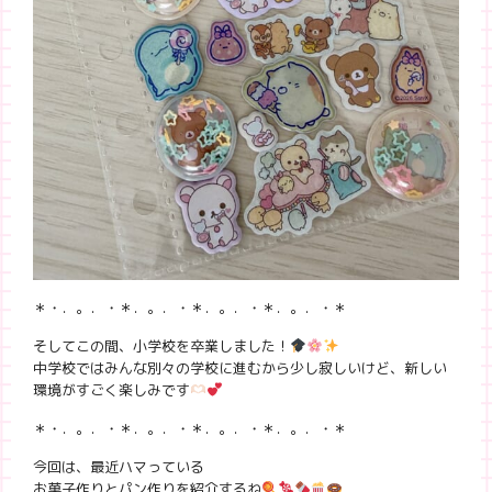
＊・．。．・＊．。．・＊．。．・＊．。．・＊
そしてこの間、小学校を卒業しました！
中学校ではみんな別々の学校に進むから少し寂しいけど、新しい
環境がすごく楽しみです
＊・．。．・＊．。．・＊．。．・＊．。．・＊
今回は、最近ハマっている
お菓子作りとパン作りを紹介するね