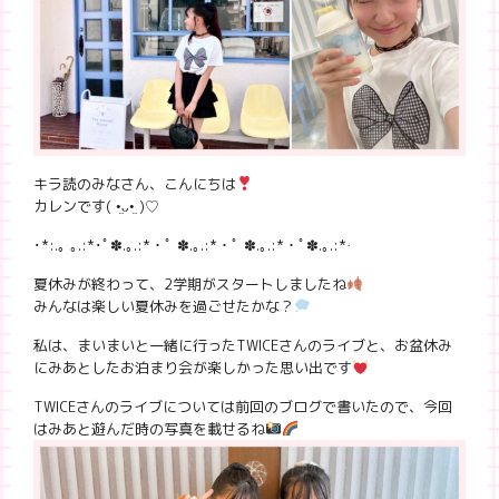
キラ読のみなさん、こんにちは
カレンです( •̤ᴗ•̤ )♡
･*:.｡ ｡.:*･ﾟ✽.｡.:*・ﾟ ✽.｡.:*・ﾟ ✽.｡.:*・ﾟ✽.｡.:*·
夏休みが終わって、2学期がスタートしましたね
みんなは楽しい夏休みを過ごせたかな？
私は、まいまいと一緒に行ったTWICEさんのライブと、お盆休み
にみあとしたお泊まり会が楽しかった思い出です
TWICEさんのライブについては前回のブログで書いたので、今回
はみあと遊んだ時の写真を載せるね