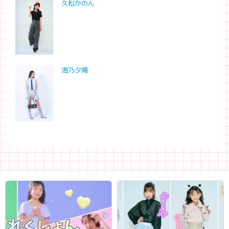
久松かのん
海乃夕陽