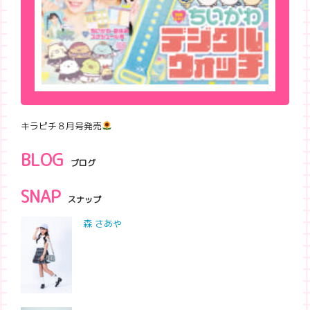
キラピチ８月号発売
BLOG
ブログ
SNAP
スナップ
森 さあや