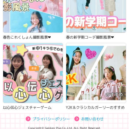
春色これくしょん撮影風景‪‪❤︎‬
春の新学期コーデ撮影風景‪‪❤︎‬
以心伝心ジェスチャーゲーム
Y2K＆クラシカルガーリーのすすめ
プライバシーポリシー
お問い合わせ
Copyright© Gakken Plus Co.,Ltd. ALL Right Reserved.